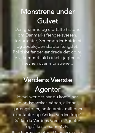
Monstrene under
Gulvet
Den grumme og ufortalte historie
om Danmarks fængselsvæsen.
Torturteater, Seriemorder Epidemi
og Jødefejden skabte fængslet.
Politiske fanger ændrede det og nu
er vi kommet fuld cirkel i jagten på
hævnen over monstrene...
Verdens Værste
Agenter
H
vad sker der når du kombiner
udlandsdansker, våben, alkohol,
sprængstoffer, amfetamin, millioner
i kontanter og Anden Verdenskrig?
Så får du Verdens Værste Agenter
og
så kendt som SOEs
fladskærmsagenter i Danmark under