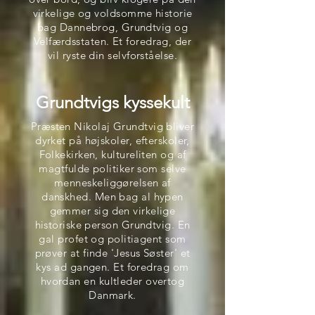
virkelige og voldsomme historie
bag Dannebrog, Grundtvig og
Velfærdsstaten. Et foredrag, der
vil ryste din selvforståelse.
Grundtvigs kyssekult
Præsten Nikolaj Grundtvig bliver
dyrket på højskoler, efterskoler,
Folkekirken, kultureliten og af
magtfulde politiker som selve
menneskeliggørelsen af
danskhed. Men bag al hypen
gemmer sig den virkelige
historiske person Grundtvig. En
gal profet og politiagent som
prøver at finde 'Jesus Søster' et
kys ad gangen. Et foredrag om
hvordan en kultleder overtog
Danmark.