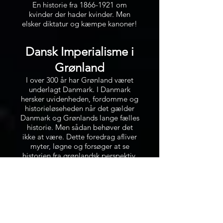
En historie fra
1866-1921
om
kvinder der hader kvinder. Men
elsker diktatur og kæmpe kanoner!
Dansk Imperialisme i
Grønland
I over 300 år har Grønland været
underlagt Danmark. I Danmark
hersker uvidenheden, fordomme og
historieløseheden når det gælder
Danmark og Grønlands lange fælles
historie. Men sådan behøver det
ikke at være. Dette foredrag afliver
myter, løgne og forsøger at se
historien fra grønlandsk perspektiv.
Oplev et foredrag der tager et
opgør med Danmark som den
"gode og humane kolonimagt."
Mørke