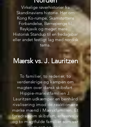
Norden
Virkelige røverhistorier fra
Skandinaviens historie. Hør om
Kong Ko-rumpe
, Skamstøtte
ns
Forbandelse
, Børnep
enge til
Rey
kjavik og meget mere...
Historisk Standup til en fredagsbar
eller andet festligt lag
med nordisk
tema
.
Mærsk vs. J. Lauritzen
To familier, to rederier, to
verdenskrige og kampen om
magten over dansk skibsfart.
Hippie-marxistfamilien J.
Lauritzen udkæmper en benhård
rivalisering imod de reaktionære
mørke mænd i Mærskfamilien. Et
foredrag om skibsfart, erhvervsliv
og to magtfulde familier som var