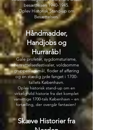
besættelsen
1940-1945
.
Oplev Historisk Stand-up om
Besættelsen.
Håndmadder,
Handjobs og
Hurraråb!
Gale profeter, sygdomsturisme,
henrettelsesfestivaler, voldsomme
gruppeslagsmål, floder af afføring
og én stædig jyde fanget i 1700-
tallets København.
Oplev historisk stand-up om en
virkelig vild historie fra det komplet
vanvittige 1700-tals København – en
fortælling, der overgår fantasien!
Skæve Historier f
ra