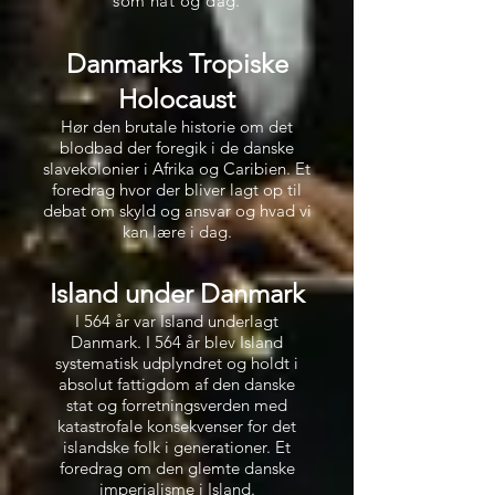
som nat og dag.
Danmarks Tropiske
Holocaust
Hør den brutale historie om det
blodbad der foregik i de danske
slavekolonier i Afrika og Caribien. Et
foredrag hvor der bliver lagt op til
debat om skyld og ansvar og hvad vi
kan lære i dag.
Island under Danmark
I 564 år var Island underlagt
Danmark. I 564 år blev Island
systematisk udplyndret og holdt i
absolut fattigdom af den danske
stat og forretningsverden med
katastrofale konsekvenser for det
islandske folk i generationer. Et
foredrag om den glemte danske
imperialisme i Island.