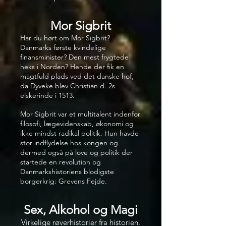
Mor Sigbrit
Har du hørt om Mor Sigbrit?
Danmarks første kvindelige
finansminister? Den mest frygtede
heks i Norden? Hende der fik en
magtfuld plads ved det danske hof,
da Dyveke blev Christian d. 2s
elskerinde i 1513.
Mor Sigbrit var et multitalent indenfor
filosofi, lægevidenskab, økonomi og
ikke mindst radikal politik. Hun havde
stor indflydelse hos kongen og
dermed også på love og politik der
startede en revolution og
Danmarkshistoriens blodigste
borgerkrig: Grevens Fejde.
Sex, Alkohol og Magi
Virkelige røverhistorier fra historien.