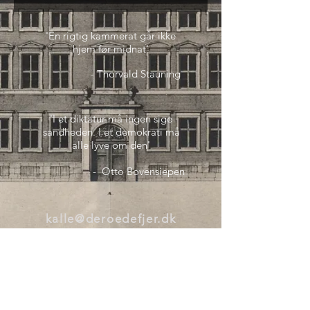
'En rigtig kammerat går ikke
hjem før midnat'
- Thorvald Stauning
'I et diktatur må ingen sige
sandheden. I et demokrati må
alle lyve om den'
- Otto Bovensiepen
kalle@deroedefjer.dk
+45 50906084
CVR:
42275190
Støt De Røde Fjer